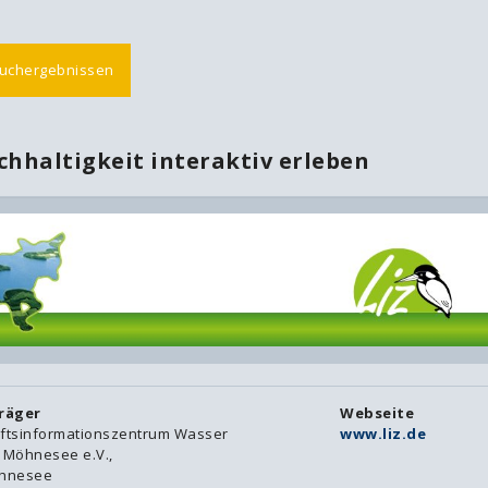
Suchergebnissen
hhaltigkeit interaktiv erleben
räger
Webseite
ftsinformationszentrum Wasser
www.liz.de
 Möhnesee e.V.,
öhnesee