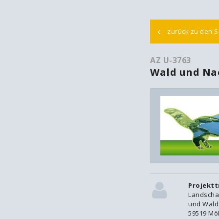
‹
zurück zu den 
AZ U-3763
Wald und Nac
Projektt
Landscha
und Wald
59519 M