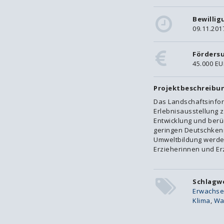
Bewilli
09.11.201
Förders
45.000 EU
Projektbeschreibu
Das Landschaftsinfo
Erlebnisausstellung z
Entwicklung und berü
geringen Deutschken
Umweltbildung werden
Erzieherinnen und Er
Schlagw
Erwachs
Klima
,
Wa