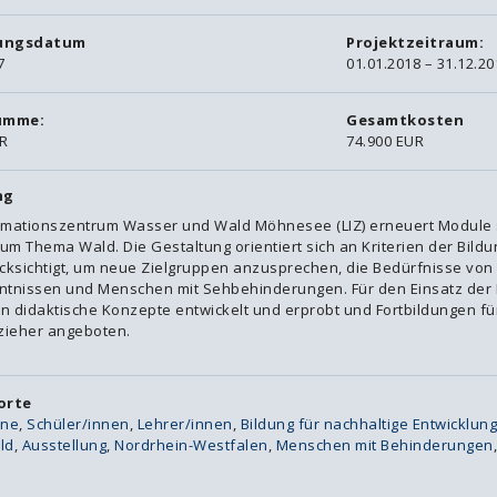
gungsdatum
Projektzeitraum:
7
01.01.2018 – 31.12.20
umme:
Gesamtkosten
R
74.900 EUR
ng
rmationszentrum Wasser und Wald Möhnesee (LIZ) erneuert Module 
um Thema Wald. Die Gestaltung orientiert sich an Kriterien der Bildu
cksichtigt, um neue Zielgruppen anzusprechen, die Bedürfnisse vo
ntnissen und Menschen mit Sehbehinderungen. Für den Einsatz der 
 didaktische Konzepte entwickelt und erprobt und Fortbildungen fü
zieher angeboten.
orte
ene
,
Schüler/innen
,
Lehrer/innen
,
Bildung für nachhaltige Entwicklung
ld
,
Ausstellung
,
Nordrhein-Westfalen
,
Menschen mit Behinderungen